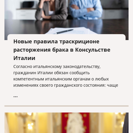
Новые правила траскриционе
расторжения брака в Консульстве
Италии
Согласно итальянскому законодательству,
гражданин Италии обязан сообщить
компетентным итальянским органам о любых
изменениях своего гражданского состояния: чаще
всего речь идет о заключении (расторжении)
...
брака и о рождении детей. Соответственно,
траскриционе как раз и обозначает процедуру
внесения в акты гражданского состояния Италии
новой записи.