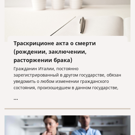
Траскриционе акта о смерти
(рождении, заключении,
расторжении брака)
Гражданин Италии, постоянно
зарегистрированный в другом государстве, обязан
уведомить о любом изменении гражданского
состояния, произошедшем в данном государстве,
итальянскую коммуну или коммуну АИРЕ по месту
...
жительства. В результате уведомления сотрудники
коммуны вносят в реестр актов данные об
обновленном гражданском состоянии. Данная
процедура называется «Траскриционе».