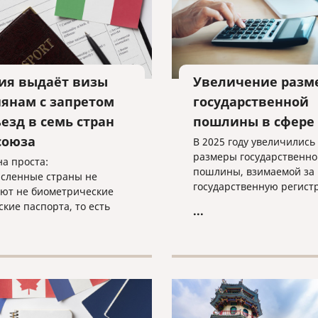
ия выдаёт визы
Увеличение разм
иянам с запретом
государственной
езд в семь стран
пошлины в сфере
союза
В 2025 году увеличились
размеры государственно
а проста:
пошлины, взимаемой за
сленные страны не
государственную регис
ют не биометрические
актов гражданского сост
ские паспорта, то есть
...
именно:
та, в которых отсутствует
онный чип.