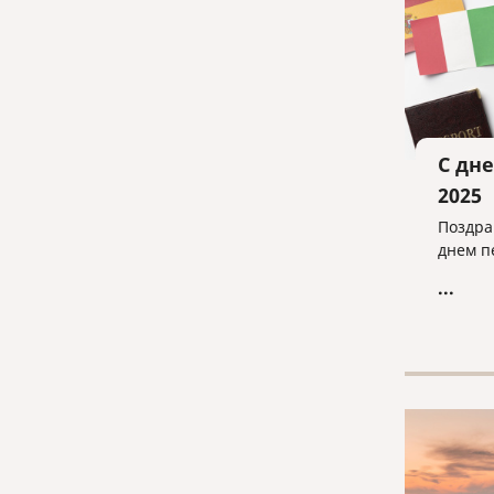
С дн
2025
Поздра
днем п
...