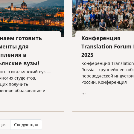
наем готовить
Конференция
менты для
Translation Forum 
упления в
2025
ьянские вузы!
Конференция Translatio
Russia - крупнейшее соб
ить в итальянский вуз —
переводческой индустри
многих студентов,
России. Конференция
щих получить
проводится ежегодно с 2
венное образование и
...
года. Грядущий 2025 год 
иться в культуру Италии.
станет исключением из э
правила.
щая
Следующая