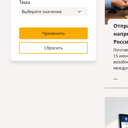
Тема
Отпр
напр
Применить
Росс
Сбросить
Почтов
15 июн
возобн
междун
отправ
...