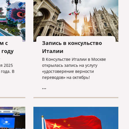
м с
Запись в консульство
 году
Италии
т
В Консульстве Италии в Москве
ря 2025
открылась запись на услугу
 года. В
«удостоверение верности
переводов» на октябрь!
ияне
...
.