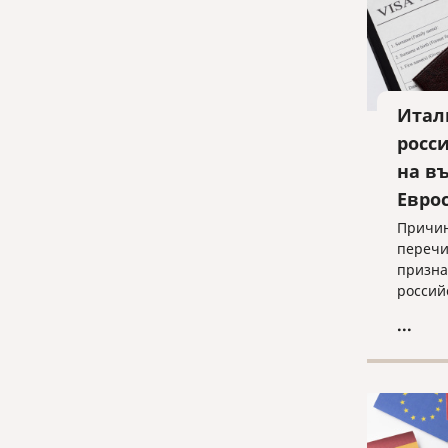
Итал
росс
на въ
Евро
Причин
перечи
призна
россий
паспор
...
электр