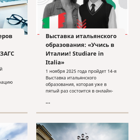
еров
Выставка итальянского
образования: «Учись в
 ЗАГС
Италии! Studiare in
Italia»
й
1 ноября 2025 года пройдет 14-я
Выставка итальянского
трацию
образования, которая уже в
ояния, а
пятый раз состоится в онлайн-
формате. С 2012 года
...
мероприятие помогает
студентам из России, СНГ и
других стран найти свой путь в
мире итальянского высшего
образования.