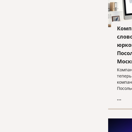
Комп
слово
юрко
Посо
Моск
Компан
теперь
компан
Посоль
...