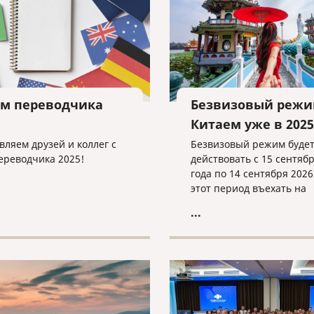
ем переводчика
Безвизовый режи
Китаем уже в 2025
вляем друзей и коллег с
Безвизовый режим буде
ереводчика 2025!
действовать с 15 сентяб
года по 14 сентября 2026
этот период въехать на
территорию Китая росс
...
смогут на срок до 30 дней