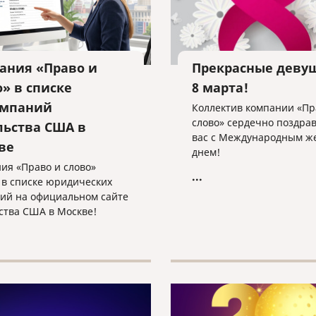
ания «Право и
Прекрасные девуш
» в списке
8 марта!
мпаний
Коллектив компании «Пр
слово» сердечно поздра
льства США в
вас с Международным ж
ве
днем!
ия «Право и слово»
...
 в списке юридических
ий на официальном сайте
ства США в Москве!