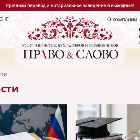
Срочный перевод и нотариальное заверение в выходные!
СНГ
О компании
сти
сти