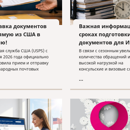
авка документов
Важная информац
ямую из США в
сроках подготовк
ию!
документов для 
ая служба США (USPS) с
В связи с сезонным уве
я 2026 года официально
количества обращений 
овила прием и отправку
высокой нагрузкой на
ародных почтовых
консульские и визовые 
лений в Россию.
сроки обработки докуме
...
могут занимать больше 
чем обычно.