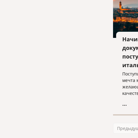
Начи
доку
пост
итал
Поступ
мечта 
желаю
качест
погруз
...
Предыду