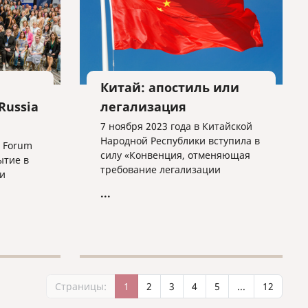
Китай: апостиль или
Russia
легализация
7 ноября 2023 года в Китайской
Народной Республики вступила в
n Forum
силу «Конвенция, отменяющая
ытие в
требование легализации
и
иностранных официальных
...
документов» от 5 октября 1961
009
года или Гаагская конвенция.
не
того
Страницы:
1
2
3
4
5
...
12