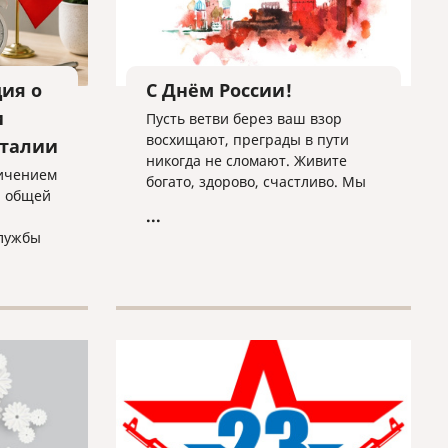
ия о
С Днём России!
и
Пусть ветви берез ваш взор
восхищают, преграды в пути
Италии
никогда не сломают. Живите
личением
богато, здорово, счастливо. Мы
и общей
вас поздравляем с Днем
...
славным — России!»
службы
нтов
времени,