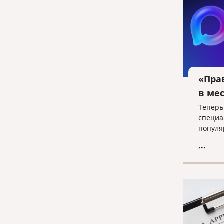
«Пра
в ме
Теперь
специа
популя
...