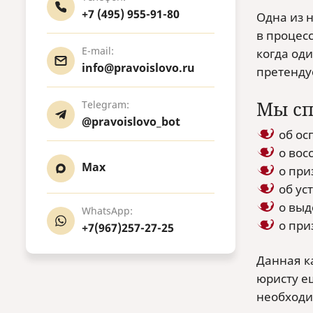
+7 (495) 955-91-80
Одна из 
в процес
E-mail:
когда од
info@pravoislovo.ru
претенду
Мы сп
Telegram:
@pravoislovo_bot
об ос
о вос
Max
о при
об ус
о выд
WhatsApp:
о при
+7(967)257-27-25
Данная к
юристу е
необходи