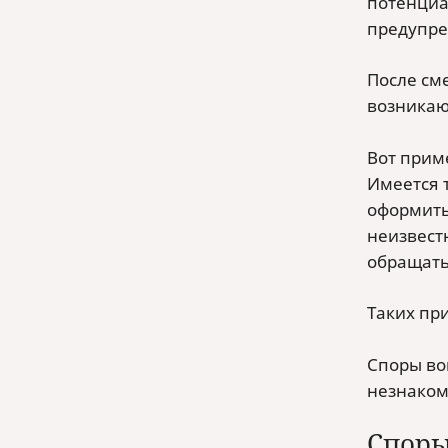
потенциа
предупре
После см
возникаю
Вот прим
Имеется т
оформить
неизвест
обращатьс
Таких пр
Споры во
незнаком
Споры