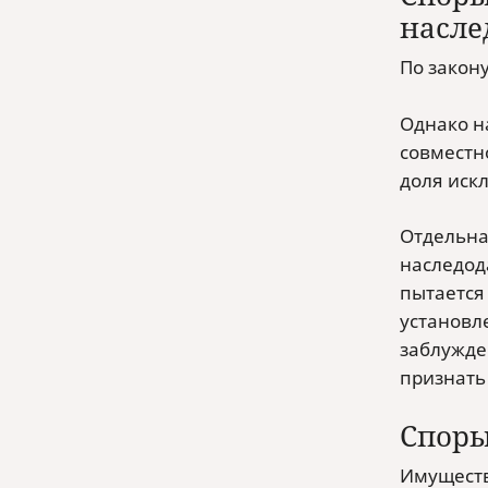
насле
По закону
Однако н
совместн
доля искл
Отдельна
наследод
пытается
установл
заблужде
признать 
Споры
Имуществ