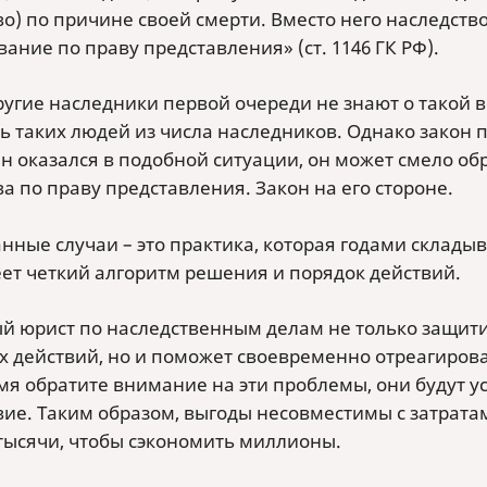
о) по причине своей смерти. Вместо него наследство
ание по праву представления» (ст. 1146 ГК РФ).
ругие наследники первой очереди не знают о такой 
ь таких людей из числа наследников. Однако закон 
н оказался в подобной ситуации, он может смело об
а по праву представления. Закон на его стороне.
нные случаи – это практика, которая годами склады
еет четкий алгоритм решения и порядок действий.
й юрист по наследственным делам не только защити
х действий, но и поможет своевременно отреагирова
мя обратите внимание на эти проблемы, они будут у
вие. Таким образом, выгоды несовместимы с затрата
тысячи, чтобы сэкономить миллионы.