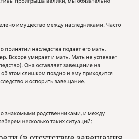
ктивы проигрыша велики, мы обязательно
оделено имущество между наследниками. Часто
о принятии наследства подает его мать.
ер. Вскоре умирает и мать. Мать не успевает
ледство). Она оставляет завещание на
 об этом слишком поздно и ему приходится
аследство и оспорить завещание.
шо знакомыми родственниками, и между
азберем несколько таких ситуаций:
еди (в отсутствие завещания