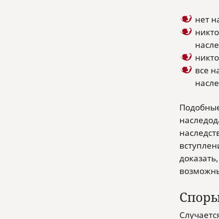
нет н
никто
насле
никто
все н
насле
Подобные
наследод
наследств
вступлени
доказать
возможные
Споры
Случается