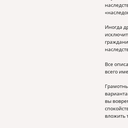
наследств
«наследов
Иногда д
исключит
граждани
наследств
Все описа
всего им
Грамотны
варианта
вы вовре
спокойст
вложить 