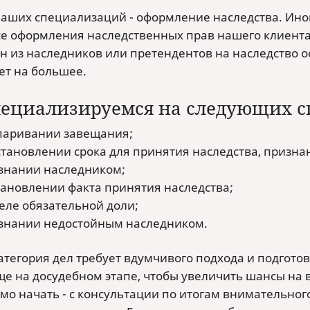
наших специализаций - оформление наследства. Ин
се оформления наследственных прав нашего клиента
ин из наследников или претендентов на наследство 
ет на большее.
ециализируемся на следующих с
паривании завещания;
становлении срока для принятия наследства, призн
знании наследником;
тановлении факта принятия наследства;
еле обязательной доли;
знании недостойным наследником.
атегория дел требует вдумчивого подхода и подгото
ще на досудебном этапе, чтобы увеличить шансы на в
мо начать - с консультации по итогам внимательног