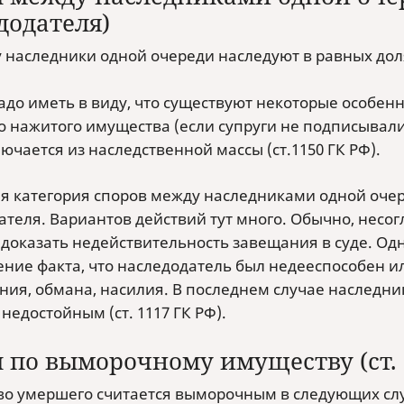
додателя)
 наследники одной очереди наследуют в равных долях 
адо иметь в виду, что существуют некоторые особен
о нажитого имущества (если супруги не подписывали
ючается из наследственной массы (ст.1150 ГК РФ).
я категория споров между наследниками одной очере
ателя. Вариантов действий тут много. Обычно, несо
 доказать недействительность завещания в суде. Од
ение факта, что наследодатель был недееспособен 
ния, обмана, насилия. В последнем случае наследни
недостойным (ст. 1117 ГК РФ).
 по выморочному имуществу (ст. 
о умершего считается выморочным в следующих слу