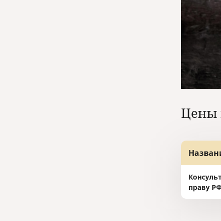
Цены 
Назван
Консуль
праву Р