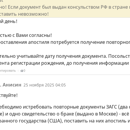
но! Если документ был выдан консульством РФ в стране 
ставить невозможно!
й день!
стью с Вами согласны!
роставления апостиля потребуется получение повторног
тельно учитывайте дату получения документа. Посольст
ента регистрации рождения, до получения информации в
итировать
0
. Анисин
25 ноября 2025 04:05
ствуйте!
ебходимо истребовать повторные документы ЗАГС (два 
) и одно свидетельство о браке (выдано в Москве) - вс
анного государства (США), поставить на них апостиль 