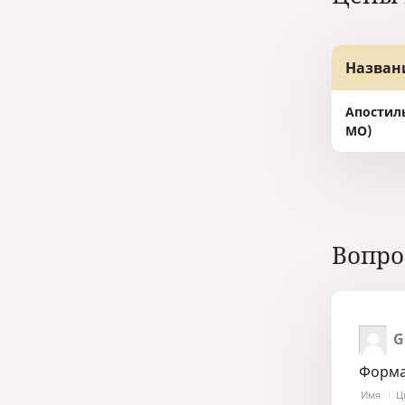
Назван
Апостил
МО)
Вопро
G
Форма
Имя
Ц