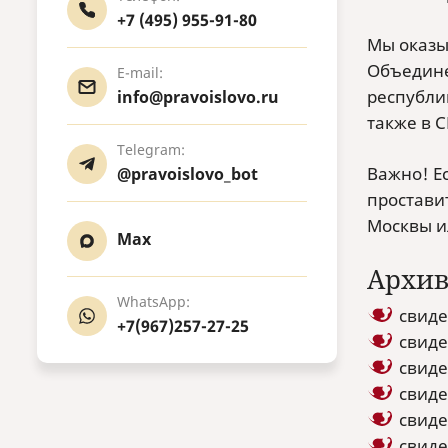
+7 (495) 955-91-80
Мы оказы
Объедине
E-mail:
республик
info@pravoislovo.ru
также в 
Telegram:
Важно! Е
@pravoislovo_bot
простави
Москвы и
Max
Архив
WhatsApp:
свиде
+7(967)257-27-25
свиде
свиде
свиде
свиде
свиде