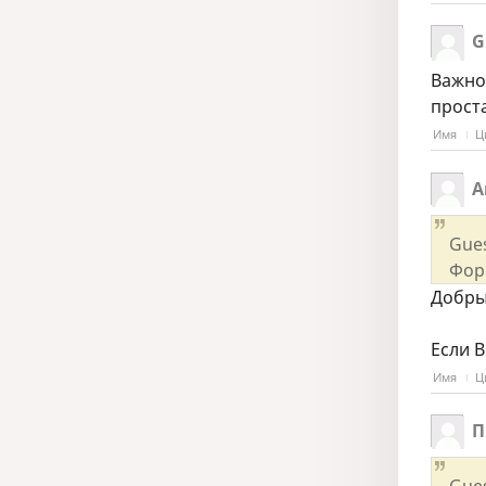
G
Важно
прост
Имя
Ц
А
Gue
Фор
Добры
Если В
Имя
Ц
П
Gue