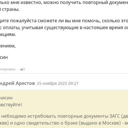
лько мне известно, можно получить повторный докуме
 страны.
ите пожалуйста сможете ли вы мне помочь, сколько это
с оплаты, учитывая существующие в настояшее время 
акциям.
жением,
исин
итировать
0
ндрей Арестов
25 ноября 2025 09:27
Анисин
авствуйте!
 небходимо истребовать повторные документы ЗАГС (дв
ве) и одно свидетельство о браке (выдано в Москве) - 