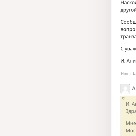
Наско
другой
Сообщ
вопро
транз
С ува
И. Ан
Имя
Ц
А
И. 
Здр
Мне
Моск