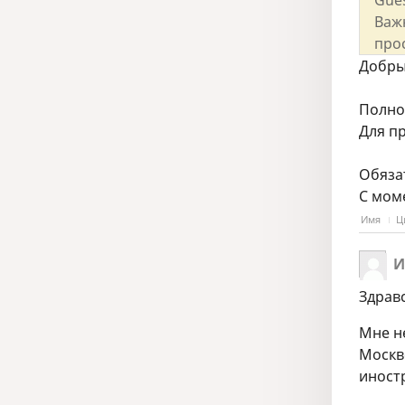
Важ
про
Добры
Полно
Для п
Обяза
С мом
Имя
Ц
И
Здрав
Мне н
Москве
иностр