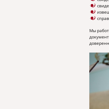
свиде
извещ
справ
Мы работ
документ
доверенн