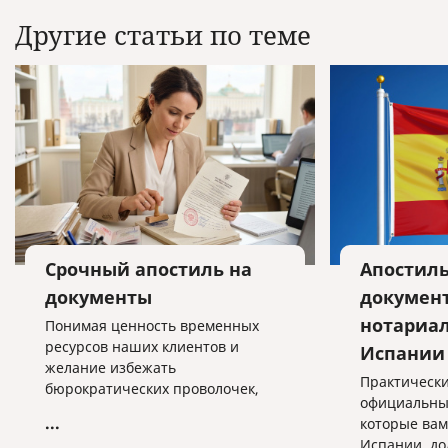
Другие статьи по теме
Срочный апостиль на
Апостиль
документы
документ
нотариа
Понимая ценность временных
ресурсов наших клиентов и
Испании
желание избежать
Практически
бюрократических проволочек,
официальны
наша компания предоставляет
...
которые вам
услугу по проставлению апостиля
Испании, д