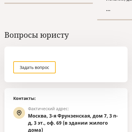
в срочном режиме.
"апостиль".
...
проставить 
документы е
России, что
пересылать 
Вопросы юристу
город, где о
апостилиро
Задать вопрос
Контакты:
Фактический адрес:
Москва, 3-я Фрунзенская, дом 7, 3 п-
д, 3 эт., оф. 69 (в здании жилого
дома)