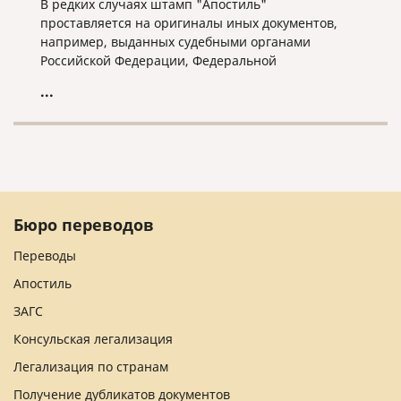
В редких случаях штамп "Апостиль"
проставляется на оригиналы иных документов,
например, выданных судебными органами
Российской Федерации, Федеральной
регистрационной службой Российской Федерации
...
или органами Министерства юстиции Российской
Федерации. Для того, чтобы гарантировать
проставление штампа "Апостиль" на такого рода
документы, требуется обязательное согласование
с государственным органом, занимающее от 1-го
до 2-х рабочих дней.
Бюро переводов
Переводы
Апостиль
ЗАГС
Консульская легализация
Легализация по странам
Получение дубликатов документов