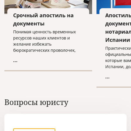
Срочный апостиль на
Апостиль
документы
документ
нотариа
Понимая ценность временных
ресурсов наших клиентов и
Испании
желание избежать
Практически
бюрократических проволочек,
официальны
наша компания предоставляет
...
которые вам
услугу по проставлению апостиля
Испании, д
в срочном режиме.
"апостиль".
...
проставить 
документы е
России, что
пересылать 
Вопросы юристу
город, где о
апостилиро