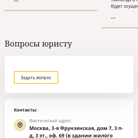
граждан России, обвиняемых в
будет осуще
совершении преступлений и
действий.
проживающих или
...
скрывающихся за границей. Как
правило, они также объявлены в
международный розыск).
Вопросы юристу
Задать вопрос
Контакты:
Фактический адрес:
Москва, 3-я Фрунзенская, дом 7, 3 п-
д, 3 эт., оф. 69 (в здании жилого