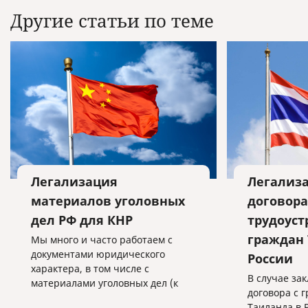
Другие статьи по теме
Легализация
Легализа
материалов уголовных
договора
дел РФ для КНР
трудоуст
граждан 
Мы много и часто работаем с
документами юридического
России
характера, в том числе с
В случае за
материалами уголовных дел (к
договора с 
примеру, с целью экстрадиции
...
Таиланда в 