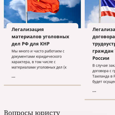
Легализация
Легализа
материалов уголовных
договора
дел РФ для КНР
трудоуст
граждан 
Мы много и часто работаем с
документами юридического
России
характера, в том числе с
В случае за
материалами уголовных дел (к
договора с 
примеру, с целью экстрадиции
...
Таиланда в 
граждан России, обвиняемых в
будет осуще
совершении преступлений и
действий.
проживающих или
...
скрывающихся за границей. Как
правило, они также объявлены в
международный розыск).
Вопросы юристу