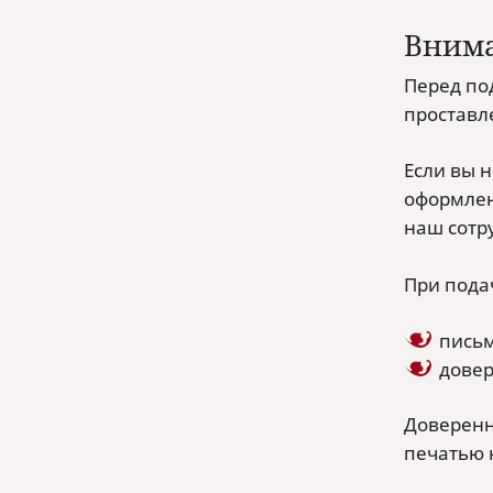
Вним
Перед по
проставл
Если вы 
оформлен
наш сотр
При пода
письм
довер
Доверенн
печатью 