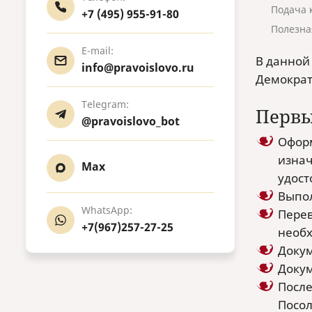
Подача 
+7 (495) 955-91-80
Полезна
E-mail:
В данной
info@pravoislovo.ru
Демократ
Telegram:
Первы
@pravoislovo_bot
Оформ
изнач
Max
удост
Выпол
WhatsApp:
Перев
+7(967)257-27-25
необх
Докум
Докум
После
Посол