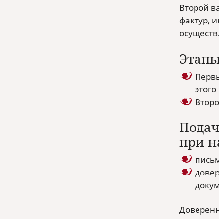
Второй в
фактур, 
осуществ
Этапы
Первы
этого
Второ
Подач
при н
письм
довер
докум
Доверенн