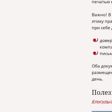
печатью 
Важно! В
этому пр
при себе
довер
компа
письм
Оба доку
размещен
день.
Полез
Консульс