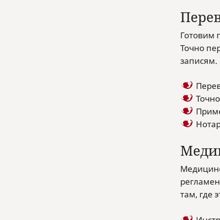
Перев
Готовим 
Точно пе
записям.
Перев
Точно
Приме
Нотар
Меди
Медицинс
регламен
там, где 
Инстр