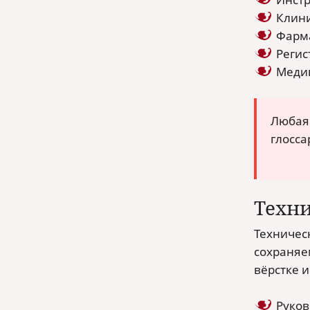
Клини
Фарма
Регис
Медиц
Любая 
глосса
Техн
Техничес
сохраняе
вёрстке и
Руков