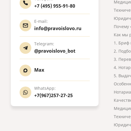
Медицин
+7 (495) 955-91-80
Техниче
Юридиче
E-mail:
Почему 
info@pravoislovo.ru
Как мы р
1. Бриф
Telegram:
@pravoislovo_bot
2. Подб
3. Пере
4. Нота
Max
5. Выда
Особенн
WhatsApp:
Нотариа
+7(967)257-27-25
Качеств
Медицин
Техниче
Юридиче