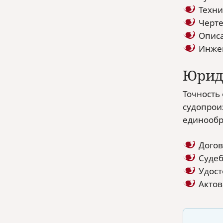
Техни
Черте
Описа
Инжен
Юрид
Точность
судопрои
единообр
Догов
Судеб
Удост
Актов