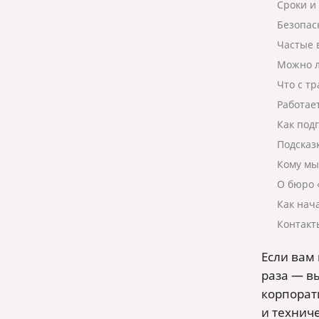
Сроки и
Безопас
Частые 
Можно л
Что с т
Работае
Как под
Подсказ
Кому мы
О бюро 
Как нач
Контакт
Если вам
раза — в
корпорат
и технич