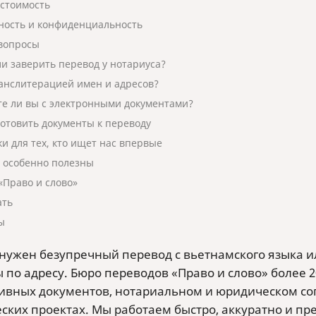
 стоимость
ность и конфиденциальность
вопросы
и заверить перевод у нотариуса?
ранслитерацией имен и адресов?
те ли вы с электронными документами?
готовить документы к переводу
ки для тех, кто ищет нас впервые
 особенно полезны
«Право и слово»
ать
ы
 нужен безупречный перевод с вьетнамского языка и
ы по адресу. Бюро переводов «Право и слово» более 
ивных документов, нотариальном и юридическом со
еских проектах. Мы работаем быстро, аккуратно и п