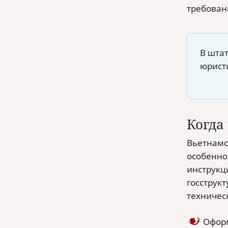
требовани
В шта
юристы
Когда
Вьетнамс
особенно
инструкц
госструк
техничес
Оформ