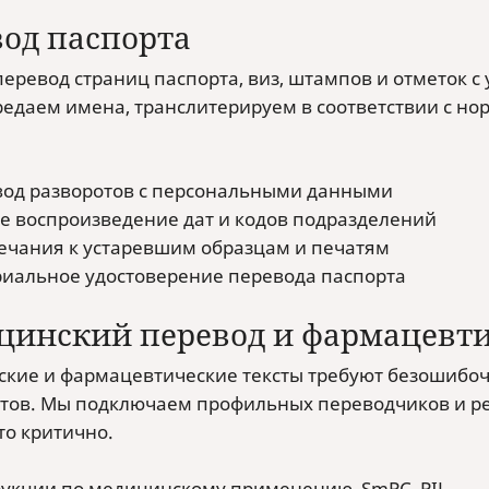
од паспорта
перевод страниц паспорта, виз, штампов и отметок с
редаем имена, транслитерируем в соответствии с н
од разворотов с персональными данными
е воспроизведение дат и кодов подразделений
чания к устаревшим образцам и печатям
иальное удостоверение перевода паспорта
цинский перевод и фармацевти
кие и фармацевтические тексты требуют безошибоч
тов. Мы подключаем профильных переводчиков и р
это критично.
укции по медицинскому применению, SmPC, PIL