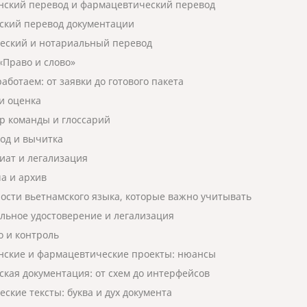
ский перевод и фармацевтический перевод
ский перевод документации
ский и нотариальный перевод
«Право и слово»
аботаем: от заявки до готового пакета
 и оценка
ор команды и глоссарий
вод и вычитка
риат и легализация
ча и архив
ости вьетнамского языка, которые важно учитывать
льное удостоверение и легализация
о и контроль
ские и фармацевтические проекты: нюансы
ская документация: от схем до интерфейсов
ские тексты: буква и дух документа