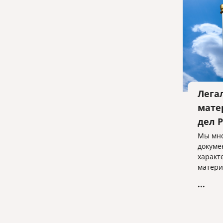
Лега
мате
дел 
Мы мно
докуме
характе
матери
пример
...
гражда
соверш
прожи
скрыва