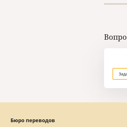
правил
междун
Вопро
Зад
Бюро переводов