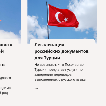
ового
Легализация
ей
российских документов
для Турции
 в
Не все знают, что Посольство
Турции предлагает услуги по
заверению переводов,
дового
выполненных с русского языка
на турецкий язык. Стоимость
...
ходимо
заверения за один документ
й ряд
составляет 20$. Оплата строго в
долларах. Выдача готовых
документов происходит на