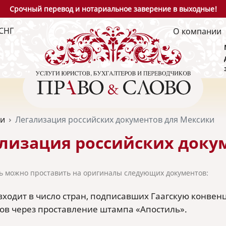
Срочный перевод и нотариальное заверение в выходные!
СНГ
О компании
ьи
Легализация российских документов для Мексики
лизация российских доку
ь можно проставить на оригиналы следующих документов:
входит в число стран, подписавших Гаагскую конв
ов через проставление штампа «Апостиль».