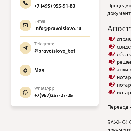
Процедур
+7 (495) 955-91-80
документ
E-mail:
Апост
info@pravoislovo.ru
справ
Telegram:
свиде
@pravoislovo_bot
образ
решен
архив
Max
нотар
нотар
WhatsApp:
нотар
+7(967)257-27-25
Перевод 
ВАЖНО! О
документ