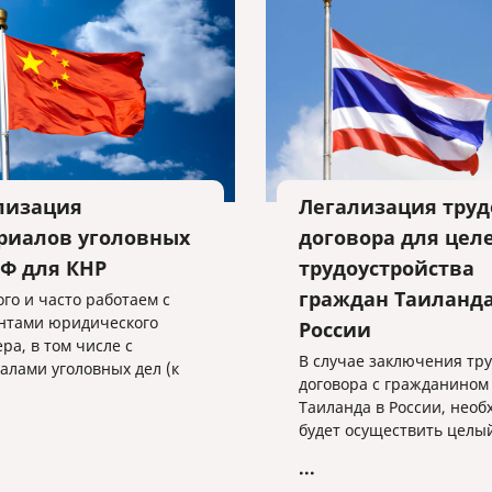
лизация
Легализация труд
риалов уголовных
договора для цел
РФ для КНР
трудоустройства
граждан Таиланда
го и часто работаем с
нтами юридического
России
ра, в том числе с
В случае заключения тру
алами уголовных дел (к
договора с гражданином
у, с целью экстрадиции
Таиланда в России, необ
н России, обвиняемых в
будет осуществить целы
ении преступлений и
действий.
вающих или
...
ющихся за границей. Как