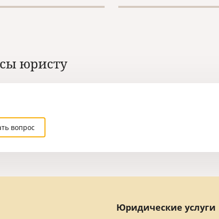
о, они также объявлены в
ародный розыск).
сы юристу
ать вопрос
Юридические услуги