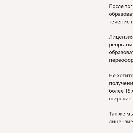
После то
образова
течение 
Лицензия
реоргани
образова
переофор
Не хотит
получени
более 15
широкие 
Так же м
лицензие