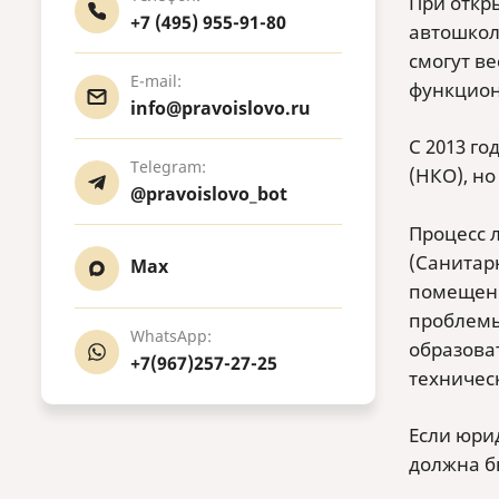
При откр
+7 (495) 955-91-80
автошкол
смогут в
E-mail:
функцион
info@pravoislovo.ru
С 2013 г
Telegram:
(НКО), н
@pravoislovo_bot
Процесс 
(Санитар
Max
помещени
проблемы
WhatsApp:
образова
+7(967)257-27-25
техничес
Если юри
должна б