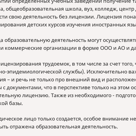
ытии определенных учебных заведений получение т
а, общеобразовательная школа, вуз, колледж, центр
ести свою деятельность без лицензии. Лицензия пон
ирования детских курсов изучения иностранных языко
ода образовательную деятельность могут осуществля
о и коммерческие организации в форме ООО и АО и
лицензирования трудоемок, в том числе за счет того
но-эпидемиологической службы). Исключительно ва
я – и речь не только про внешний вид и расположе
 с документами, что в перспективе только на этом 
тельную лицензию. Также из необходимого - подгото
кой базы.
дическое лицо только создается, особое внимание н
ыть отражена образовательная деятельность.