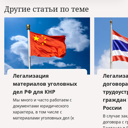
Другие статьи по теме
Легализация
Легализа
материалов уголовных
договора
дел РФ для КНР
трудоуст
граждан 
Мы много и часто работаем с
документами юридического
России
характера, в том числе с
В случае за
материалами уголовных дел (к
договора с 
примеру, с целью экстрадиции
...
Таиланда в 