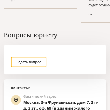
граждан России, обвиняемых в
будет осуще
совершении преступлений и
действий.
проживающих или
...
скрывающихся за границей. Как
правило, они также объявлены в
международный розыск).
Вопросы юристу
Задать вопрос
Контакты:
Фактический адрес:
Москва, 3-я Фрунзенская, дом 7, 3 п-
д, 3 эт., оф. 69 (в здании жилого