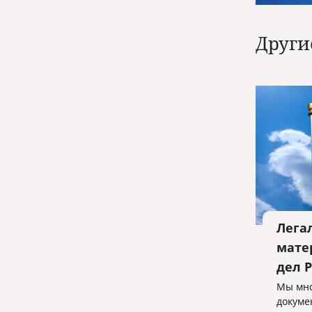
Други
Лега
мате
дел 
Мы мно
докуме