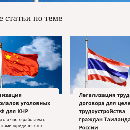
е статьи по теме
лизация
Легализация труд
риалов уголовных
договора для цел
РФ для КНР
трудоустройства
граждан Таиланда
го и часто работаем с
нтами юридического
России