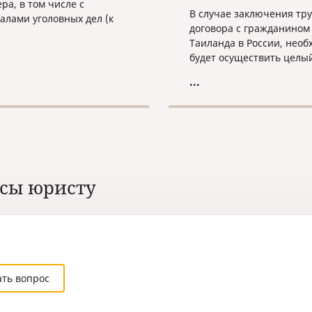
ра, в том числе с
В случае заключения тру
алами уголовных дел (к
договора с гражданином
у, с целью экстрадиции
Таиланда в России, необ
н России, обвиняемых в
будет осуществить целы
ении преступлений и
действий.
вающих или
...
ющихся за границей. Как
о, они также объявлены в
ародный розыск).
сы юристу
ать вопрос