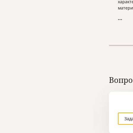
характе
матери
пример
...
гражда
соверш
прожи
скрыва
правил
междун
Вопро
Зад