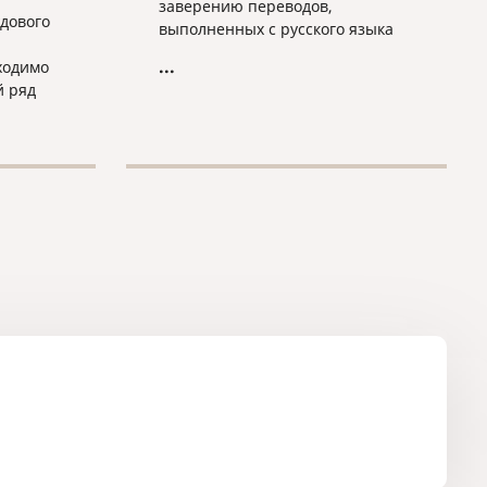
заверению переводов,
дового
выполненных с русского языка
на турецкий язык. Стоимость
...
ходимо
заверения за один документ
й ряд
составляет 20$. Оплата строго в
долларах. Выдача готовых
документов происходит на
следующий рабочий день после
подачи.