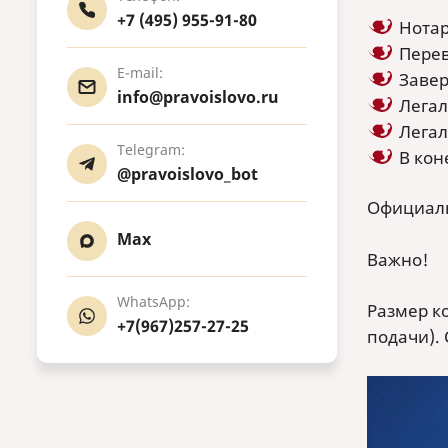
+7 (495) 955-91-80
Нотар
Перев
E-mail:
Завер
info@pravoislovo.ru
Легал
Легал
Telegram:
В кон
@pravoislovo_bot
Официаль
Max
Важно!
WhatsApp:
Размер к
+7(967)257-27-25
подачи). 