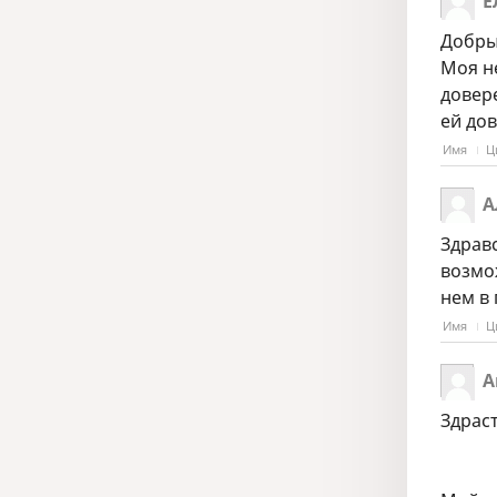
Е
Добры
Моя не
довер
ей до
Имя
Ц
А
Здрав
возмож
нем в 
Имя
Ц
А
Здрас