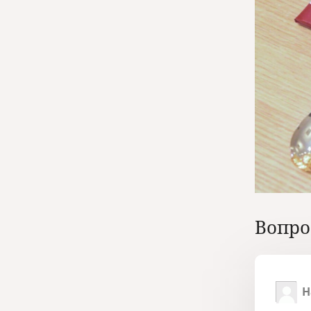
Вопро
Н