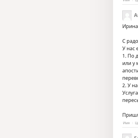
А
Ирина
С рад
У нас 
1. По
или у 
апост
перев
2. У 
Услуг
пересы
Пришл
Имя
Ц