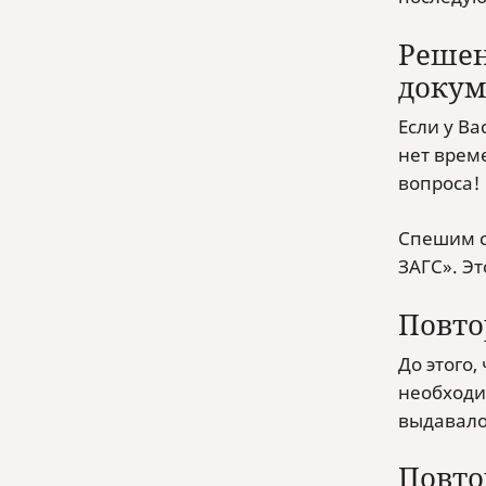
Решен
докум
Если у В
нет врем
вопроса!
Спешим с
ЗАГС». Эт
Повто
До этого,
необходи
выдавало
Повто