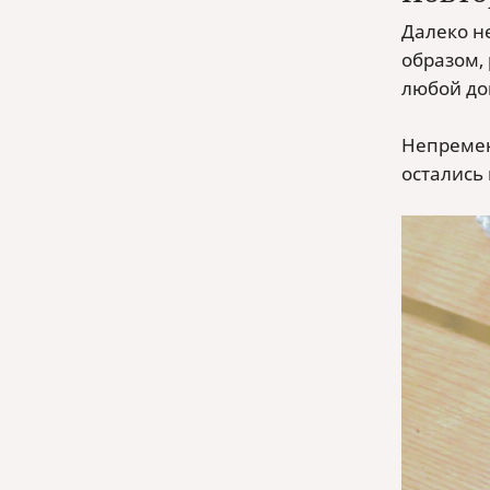
Далеко н
образом,
любой до
Непремен
остались