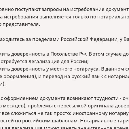
оянно поступают запросы на истребование документ
а истребования выполняется только по нотариально
о представителя.
находитесь за пределами Российской Федерации, у В
ить доверенность в Посольстве РФ. В этом случае д
потребуется легализация для России;
ить доверенность у местного нотариуса. В данном сл
е оформления), и перевод на русский язык с нотари
и).
 с оформлением документа возникают трудности - оч
о месяцев), проблемы с пересылкой оригинала довере
т все сложиться не так просто: иностранному нотари
остей по российским шаблонам. Нотариальные тариф
щая легализация может занять значительное время