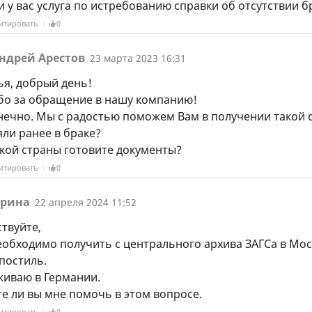
и у вас услуга по истребованию справки об отсутствии б
итировать
0
ндрей Арестов
23 марта 2023 16:31
ья, добрый день!
бо за обращение в нашу компанию!
онечно. Мы с радостью поможем Вам в получении такой 
яли ранее в браке?
акой страны готовите документы?
итировать
0
рина
22 апреля 2024 11:52
твуйте,
еобходимо получить с центрального архива ЗАГСа в Мос
постиль.
живаю в Германии.
е ли вы мне помочь в этом вопросе.
итировать
0