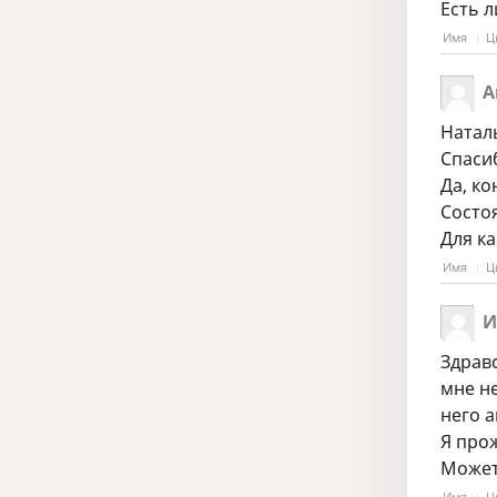
Есть л
Имя
Ц
А
Натал
Спаси
Да, к
Состо
Для к
Имя
Ц
И
Здравс
мне н
него а
Я про
Может
Имя
Ц