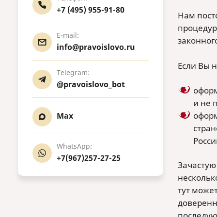
+7 (495) 955-91-80
Нам пост
процедур
E-mail:
законног
info@pravoislovo.ru
Если Вы 
Telegram:
@pravoislovo_bot
оформ
и не 
оформ
Max
стран
Росси
WhatsApp:
+7(967)257-27-25
Зачастую
нескольк
тут може
доверенн
последую