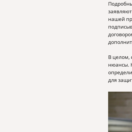
Подробны
заявляют
нашей пр
подписыва
договоро
дополнит
В целом,
нюансы. 
определи
для защи