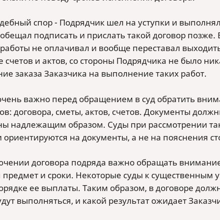
удебный спор - Подрядчик шел на уступки и выполня
 обещал подписать и прислать такой договор позже. 
работы не оплачивал и вообще переставал выходить н
ме счетов и актов, со стороны Подрядчика не было н
ие заказа Заказчика на выполнение таких работ.
очень важно перед обращением в суд обратить вни
ов: договора, сметы, актов, счетов. Документы дол
ы надлежащим образом. Суды при рассмотрении тако
и ориентируются на документы, а не на пояснения с
ючении договора подряда важно обращать внимание 
я предмет и сроки. Некоторые суды к существенным у
порядке ее выплаты. Таким образом, в договоре долж
дут выполняться, и какой результат ожидает Заказч