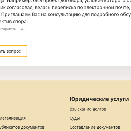
да. Например, был проект договора, условия которого о
ик согласовал, велась переписка по электронной почте
. Приглашаем Вас на консультацию для подробного обс
ектив спора.
итировать
0
ать вопрос
Юридические услуги
Взыскание долгов
 легализация
Суды
убликатов документов
Составление документов