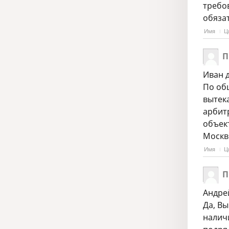
требо
обяза
Имя
Ц
П
Иван 
По общ
вытек
арбит
объек
Моск
Имя
Ц
П
Андре
Да, В
налич