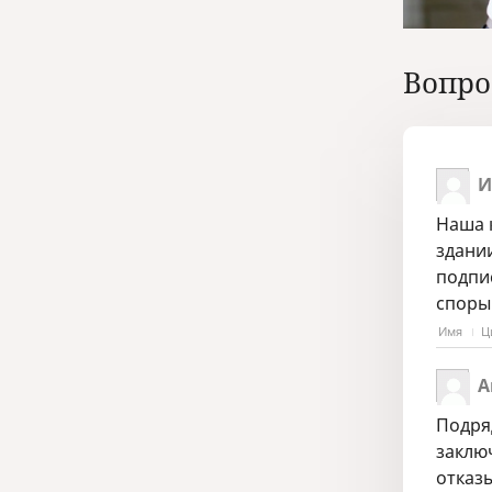
Вопро
И
Наша 
здании
подпис
споры
Имя
Ц
А
Подря
заключ
отказ