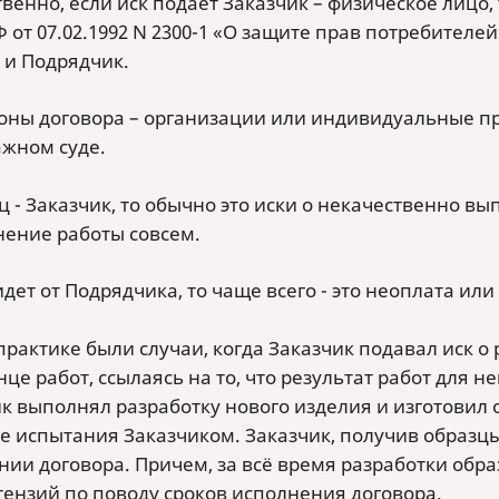
венно, если иск подает Заказчик – физическое лицо
 от 07.02.1992 N 2300-1 «О защите прав потребителе
 и Подрядчик.
роны договора – организации или индивидуальные пр
ажном суде.
ц - Заказчик, то обычно это иски о некачественно в
ение работы совсем.
идет от Подрядчика, то чаще всего - это неоплата и
практике были случаи, когда Заказчик подавал иск о
це работ, ссылаясь на то, что результат работ для н
к выполнял разработку нового изделия и изготовил
е испытания Заказчиком. Заказчик, получив образцы
ии договора. Причем, за всё время разработки образ
тензий по поводу сроков исполнения договора.