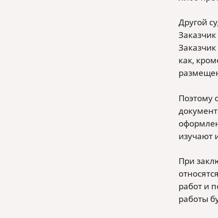
Другой с
Заказчик
Заказчик 
как, кро
размещен
Поэтому 
документ
оформлен
изучают 
При закл
относятс
работ и 
работы бу