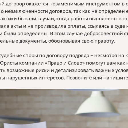
й договор окажется незаменимым инструментом в су
 о незаключенности договора, так как не определен 
актики бывали случаи, когда работы выполнены в по
ла акты и не производила оплаты, ссылаясь в суде н
м были определены. В этом случае добросовестной ст
ельные документы, обосновывая свою правоту.
 судебные споры по договору подряда – несмотря на
Юристы компании «Право и Слово» помогут вам как н
ть возможные риски и детализировать важные услови
ты нарушенных интересов. Позвоните или напишите