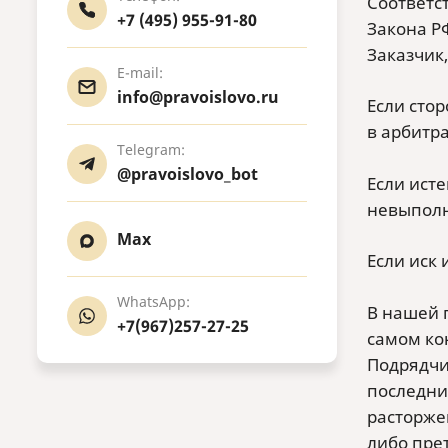
Соответст
+7 (495) 955-91-80
Закона РФ
Заказчик,
E-mail:
info@pravoislovo.ru
Если сто
в арбитр
Telegram:
@pravoislovo_bot
Если исте
невыполн
Max
Если иск 
WhatsApp:
В нашей 
+7(967)257-27-25
самом кон
Подрядчи
последни
расторжен
либо пре