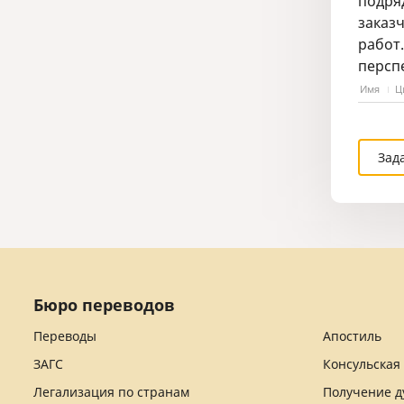
подря
заказч
работ
персп
Имя
Ц
Зад
Бюро переводов
Переводы
Апостиль
ЗАГС
Консульская
Легализация по странам
Получение д