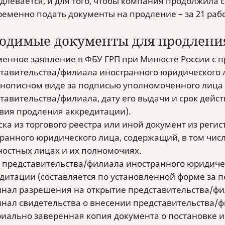
одлевается, и для того, чтобы компания продолжила 
ременно подать документы на продление – за 21 раб
одимые документы для продлени
енное заявление в ФБУ ГРП при Минюсте России с п
тавительства/филиала иностранного юридического л
описном виде за подписью уполномоченного лица 
тавительства/филиала, дату его выдачи и срок дейст
вия продления аккредитации).
ка из торгового реестра или иной документ из рег
ранного юридического лица, содержащий, в том числ
остных лицах и их полномочиях.
 представительства/филиала иностранного юридичес
дитации (составляется по установленной форме за 
нал разрешения на открытие представительства/фи
нал свидетельства о внесении представительства/ф
иально заверенная копия документа о постановке и