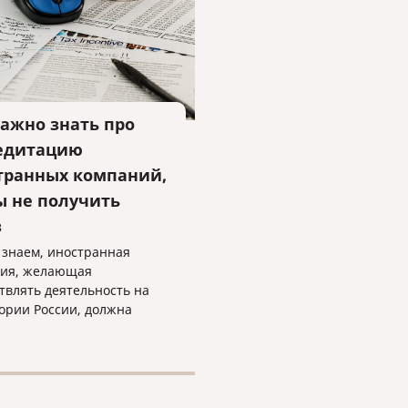
важно знать про
едитацию
транных компаний,
ы не получить
з
 знаем, иностранная
ия, желающая
твлять деятельность на
ории России, должна
 процедуру
итации.