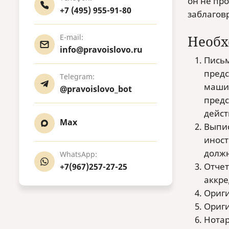
он не пр
+7 (495) 955-91-80
заблагов
E-mail:
Необх
info@pravoislovo.ru
Письм
предс
Telegram:
машин
@pravoislovo_bot
предс
дейст
Max
Выпис
иност
должн
WhatsApp:
Отчет
+7(967)257-27-25
аккре
Ориги
Ориги
Нотар