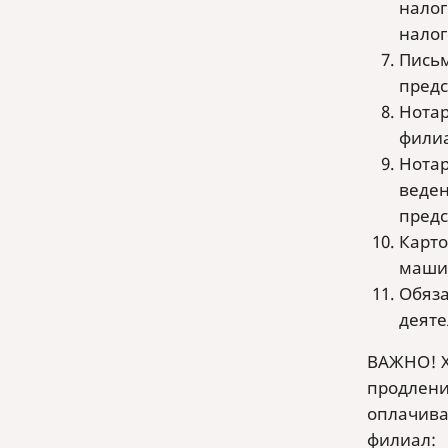
налог
налог
Письм
предс
Нотар
филиа
Нотар
веден
предс
Карто
машин
Обяза
деяте
ВАЖНО! Х
продлени
оплачиваю
филиал: