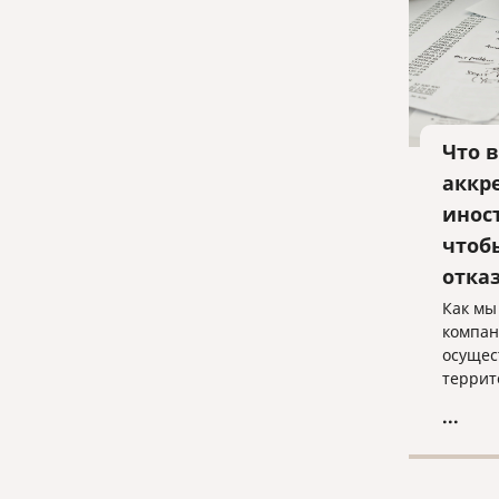
Что 
аккр
инос
чтоб
отка
Как мы
компан
осущес
террит
пройти
...
аккред