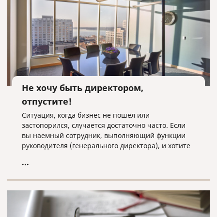
Не хочу быть директором,
отпустите!
Ситуация, когда бизнес не пошел или
застопорился, случается достаточно часто. Если
вы наемный сотрудник, выполняющий функции
руководителя (генерального директора), и хотите
уволиться с этой должности, то необходимо
...
написать заявление об увольнении на имя
общества в лице участника. Получив такое
заявление, участник принимает решение о
назначении нового директора. Вновь
назначенный директор, в свою очередь,
совершает ряд действий по регистрации и