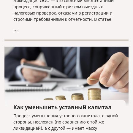
Ликвидация ООО — это сложный многоэтапный
процесс, сопряженный с риском выездных
налоговых проверок, отказами в регистрации и
строгими требованиями к отчетности. В статье
разбираем ключевые трудности закрытия
...
бизнеса, критерии упрощенной процедуры и
объясняем, почему для успешного завершения
дела ликвидатору необходима команда экспертов.
Как уменьшить уставный капитал
Процесс уменьшения уставного капитала, с одной
стороны, несложен (по сравнению с той же
ликвидацией), а с другой — имеет массу