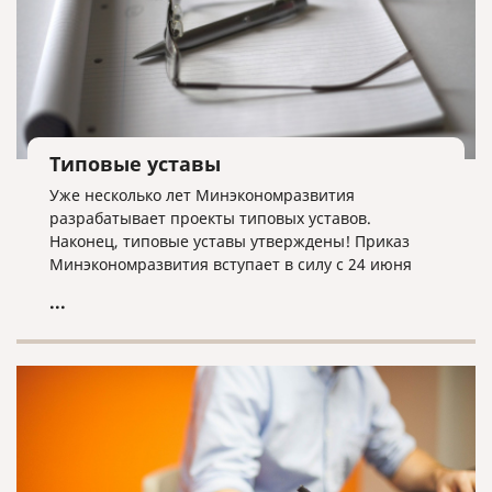
внесению сведений в ЕГРЮЛ о себе как о новом
директоре.
Типовые уставы
Уже несколько лет Минэкономразвития
разрабатывает проекты типовых уставов.
Наконец, типовые уставы утверждены! Приказ
Минэкономразвития вступает в силу с 24 июня
2019 года, и именно с этого момента вновь
...
созданные компании могут их использовать. Если
говорить точнее, действующие организации могут
использовать типовые уставы после подачи
соответствующего заявления в налоговую
инспекцию.