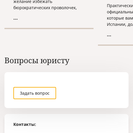
желание избежать
Практически
бюрократических проволочек,
официальны
наша компания предоставляет
...
которые вам
услугу по проставлению апостиля
Испании, д
в срочном режиме.
"апостиль".
...
проставить 
документы е
России, что
пересылать 
Вопросы юристу
город, где о
апостилиро
Задать вопрос
Контакты: