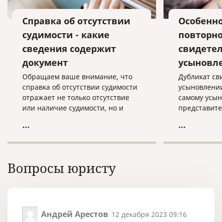
Справка об отсутствии
Особенн
судимости - какие
повторно
сведения содержит
свидетел
документ
усыновл
Обращаем ваше внимание, что
Дубликат св
справка об отсутствии судимости
усыновлении
отражает не только отсутствие
самому усын
или наличие судимости, но и
представите
сведения о факте уголовного
Орган ЗАГС 
...
...
преследования и прекращения
дубликата в
уголовного преследования на
основании с
территории России.
Федеральног
15.11.1997 г
Вопросы юристу
гражданског
Андрей Арестов
12 декабря 2023 09:16