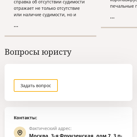
справка об отсутствии судимости
печальные п
отражает не только отсутствие
многих сфер
или наличие судимости, но и
...
что большин
сведения о факте уголовного
...
мира закрыв
преследования и прекращения
закрыло) гр
уголовного преследования на
внутренние.
территории России.
Вопросы юристу
Задать вопрос
Контакты:
Фактический адрес:
Москва, 3-я Фрунзенская, дом 7, 3 п-