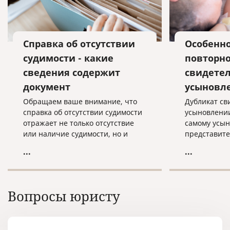
Справка об отсутствии
Особенн
судимости - какие
повторно
сведения содержит
свидетел
документ
усыновл
Обращаем ваше внимание, что
Дубликат св
справка об отсутствии судимости
усыновлении
отражает не только отсутствие
самому усын
или наличие судимости, но и
представите
сведения о факте уголовного
Орган ЗАГС 
...
...
преследования и прекращения
дубликата в
уголовного преследования на
основании с
территории России.
Федеральног
15.11.1997 г
Вопросы юристу
гражданског