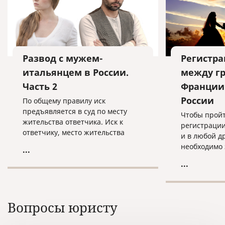
Развод с мужем-
Регистра
итальянцем в России.
между г
Часть 2
Франции 
России
По общему правилу иск
предъявляется в суд по месту
Чтобы прой
жительства ответчика. Иск к
регистрации
ответчику, место жительства
и в любой д
которого неизвестно или который
необходимо 
...
не имеет места жительства в
определенны
...
Российской Федерации, может
быть предъявлен в суд по месту
нахождения его имущества или
по его последнему известному
Вопросы юристу
месту жительства в Российской
Федерации.