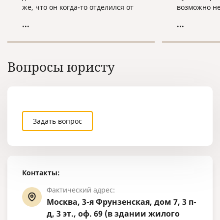
же, что он когда-то отделился от
возможно не
испанского и изменился с
и в России, 
...
...
течением времени. Каталонский
регистрация
язык формировался
Италии и пр
самостоятельно, независимо от
Италии.
испанского языка. Сегодня на
Вопросы юристу
этом языке говорят в Испании
(Каталония, Валенсия), на юге
Франции, Андорре, Италии
(Сардиния), на Балеарских
островах.
Задать вопрос
Контакты:
Фактический адрес:
Москва, 3-я Фрунзенская, дом 7, 3 п-
д, 3 эт., оф. 69 (в здании жилого