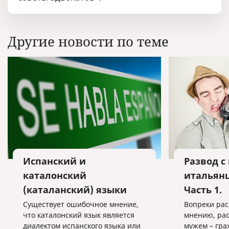
Другие новости по теме
Испанский и
Развод с
каталонский
итальянц
(каталанский) языки
Часть 1.
Существует ошибочное мнение,
Вопреки ра
что каталонский язык является
мнению, рас
диалектом испанского языка или
мужем – гр