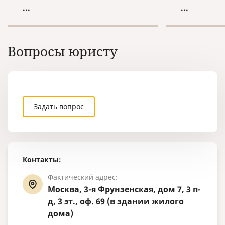
сведения о факте уголовного
Орган ЗАГС 
...
...
преследования и прекращения
дубликата в
уголовного преследования на
основании с
территории России.
Федеральног
15.11.1997 г
Вопросы юристу
гражданског
Задать вопрос
Контакты:
Фактический адрес:
Москва, 3-я Фрунзенская, дом 7, 3 п-
д, 3 эт., оф. 69 (в здании жилого
дома)