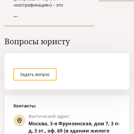
«нострификация») – это
нострифика
процедура признания
...
образования или квалификации,
полученных за пределами РФ,
российским образовательным
стандартам. По результатам
Вопросы юристу
такой процедуры владелец
иностранного документа об
образовании становится
обладателем свидетельства,
позволяющего продолжить
трудовую деятельность или
Задать вопрос
обучение в России.
Контакты:
Фактический адрес:
Москва, 3-я Фрунзенская, дом 7, 3 п-
д, 3 эт., оф. 69 (в здании жилого