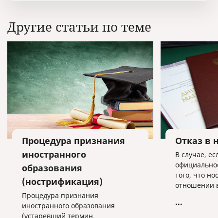
Другие статьи по теме
Процедура признания
Отказ в
иностранного
В случае, ес
официально
образования
того, что н
(нострификация)
отношении в
Процедура признания
нужна (а ра
...
иностранного образования
этого требу
(устаревший термин
оформить пи