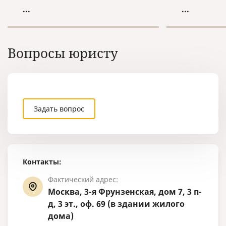
сведения о факте уголовного
Орган ЗАГС 
...
...
преследования и прекращения
дубликата в
уголовного преследования на
основании с
территории России.
Федеральног
15.11.1997 г
Вопросы юристу
гражданског
Задать вопрос
Контакты:
Фактический адрес:
Москва, 3-я Фрунзенская, дом 7, 3 п-
д, 3 эт., оф. 69 (в здании жилого
дома)