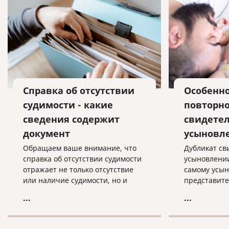
Справка об отсутствии
Особенн
судимости - какие
повторно
сведения содержит
свидетел
документ
усыновл
Обращаем ваше внимание, что
Дубликат св
справка об отсутствии судимости
усыновлении
отражает не только отсутствие
самому усын
или наличие судимости, но и
представите
сведения о факте уголовного
Орган ЗАГС 
...
...
преследования и прекращения
дубликата в
уголовного преследования на
основании с
территории России.
Федеральног