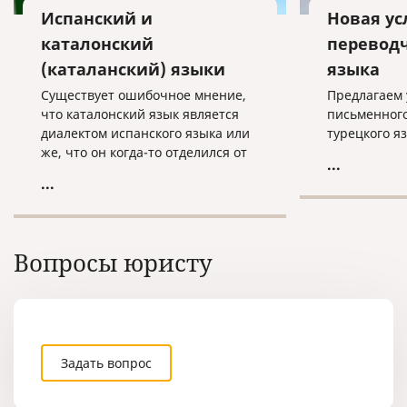
Испанский и
Новая ус
каталонский
переводч
(каталанский) языки
языка
Существует ошибочное мнение,
Предлагаем 
что каталонский язык является
письменног
диалектом испанского языка или
турецкого я
же, что он когда-то отделился от
...
испанского и изменился с
...
течением времени. Каталонский
язык формировался
самостоятельно, независимо от
испанского языка. Сегодня на
Вопросы юристу
этом языке говорят в Испании
(Каталония, Валенсия), на юге
Франции, Андорре, Италии
(Сардиния), на Балеарских
островах.
Задать вопрос