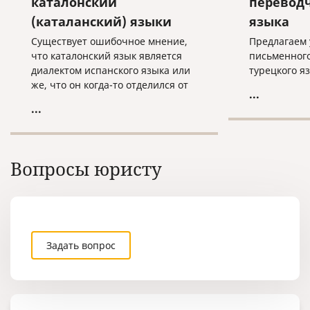
каталонский
переводч
(каталанский) языки
языка
Существует ошибочное мнение,
Предлагаем 
что каталонский язык является
письменног
диалектом испанского языка или
турецкого я
же, что он когда-то отделился от
...
испанского и изменился с
...
течением времени. Каталонский
язык формировался
самостоятельно, независимо от
испанского языка. Сегодня на
Вопросы юристу
этом языке говорят в Испании
(Каталония, Валенсия), на юге
Франции, Андорре, Италии
(Сардиния), на Балеарских
островах.
Задать вопрос