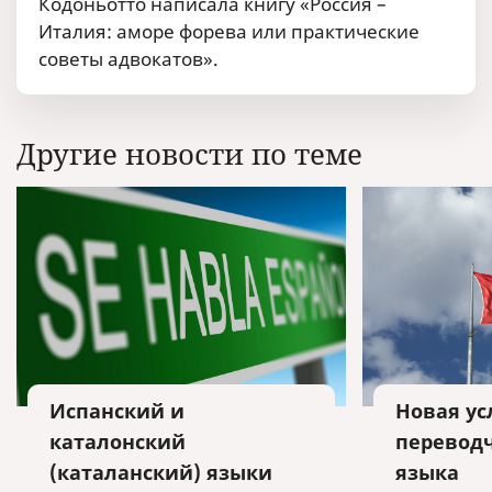
Кодоньотто написала книгу «Россия –
Италия: аморе форева или практические
советы адвокатов».
Другие новости по теме
Испанский и
Новая ус
каталонский
переводч
(каталанский) языки
языка