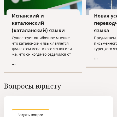
Испанский и
Новая ус
каталонский
переводч
(каталанский) языки
языка
Существует ошибочное мнение,
Предлагаем 
что каталонский язык является
письменног
диалектом испанского языка или
турецкого я
же, что он когда-то отделился от
...
испанского и изменился с
...
течением времени. Каталонский
язык формировался
самостоятельно, независимо от
испанского языка. Сегодня на
Вопросы юристу
этом языке говорят в Испании
(Каталония, Валенсия), на юге
Франции, Андорре, Италии
(Сардиния), на Балеарских
островах.
Задать вопрос