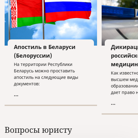
Апостиль в Беларуси
Дикирац
(Белоруссии)
российск
медицин
На территории Республики
Беларусь можно проставить
Как известн
апостиль на следующие виды
высшем мед
документов:
образовании
дает право 
...
профессион
...
в области м
обучения в 
институте п
квалификаци
Вопросы юристу
специальнос
Далее необх