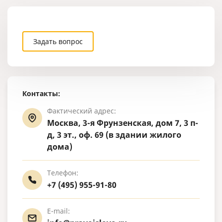
обучение в 
ординатуре 
врачебной с
Задать вопрос
Контакты:
Фактический адрес:
Москва, 3-я Фрунзенская, дом 7, 3 п-
д, 3 эт., оф. 69 (в здании жилого
дома)
Телефон:
+7 (495) 955-91-80
E-mail: