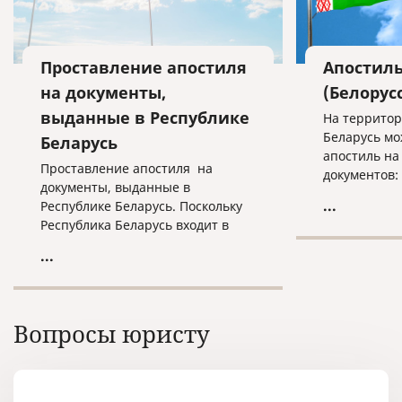
Проставление апостиля
Апостиль
на документы,
(Белорус
выданные в Республике
На территор
Беларусь мо
Беларусь
апостиль н
Проставление апостиля на
документов:
документы, выданные в
...
Республике Беларусь. Поскольку
Республика Беларусь входит в
список стран, заключивших
...
Гаагскую конвенцию, то на
документы, выданные
государственными учреждениями
на территории этой страны, если
Вопросы юристу
планируется их использование на
территории других государств,
может быть проставлен апостиль.