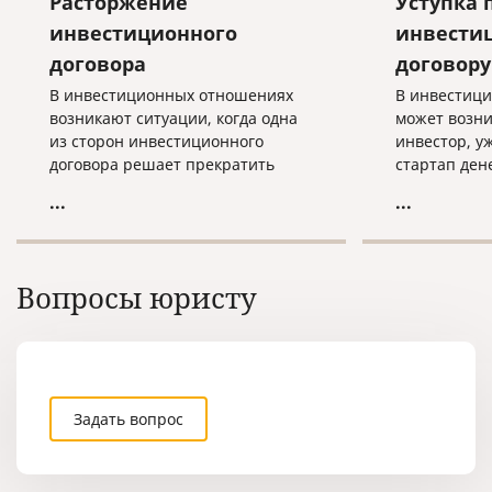
Расторжение
Уступка 
инвестиционного
инвести
договора
договору
В инвестиционных отношениях
В инвестиц
возникают ситуации, когда одна
может возни
из сторон инвестиционного
инвестор, у
договора решает прекратить
стартап ден
сотрудничество и заявляет о
утрачивает 
...
...
своем намерении расторгнуть
Что делать в
договор.
особенности
инвестицио
предусматри
Вопросы юристу
возможност
средства до
Задать вопрос