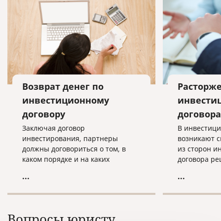
Возврат денег по
Расторж
инвестиционному
инвести
договору
договора
Заключая договор
В инвестиц
инвестирования, партнеры
возникают с
должны договориться о том, в
из сторон и
каком порядке и на каких
договора ре
условиях инвестор получит
сотрудничес
...
...
прибыль в случае успеха проекта.
своем намер
договор.
Вопросы юристу