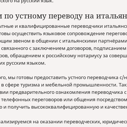
ского на русский язык.
и по устному переводу на италья
тные и квалифицированные переводчики итальянског
отовы осуществить языковое сопровождение перегово
щим звеном в общении с итальянскими партнёрами.
 связанного с заключением договоров, подписанием
ров, обращением к российскому нотариусу за совер
х русским языком.
ого, мы готовы предоставить устного переводчика с
 в сфере туризма и мебельной промышленности. Та
овии предварительного ознакомления переводчика с г
 телефонных переговоров или общения посредством 
 и получить высококвалифицированную и качестве
ализируемся на оказании переводческих, юридически