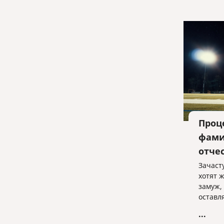
Проц
фами
отче
Зачаст
хотят 
замуж,
оставл
берут 
...