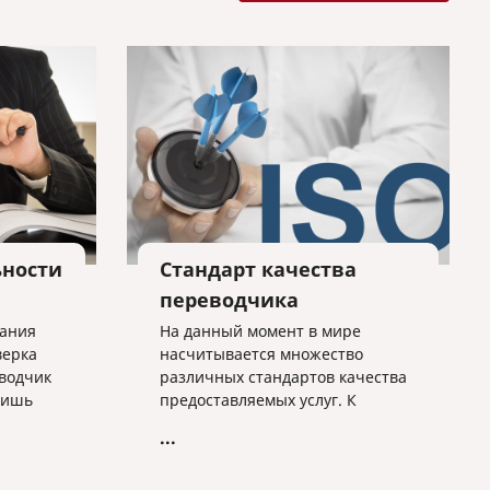
ьности
Стандарт качества
переводчика
вания
На данный момент в мире
верка
насчитывается множество
еводчик
различных стандартов качества
лишь
предоставляемых услуг. К
ример,
юридическо-переводческой
...
, числа
деятельности относятся два из
, когда
них – это ISO 9001