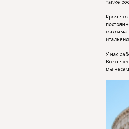
также рос
Кроме то
постоянн
максимал
итальянс
У нас ра
Все пере
мы несем