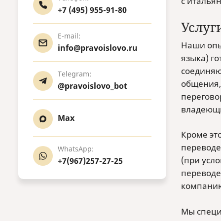
с итальян
+7 (495) 955-91-80
Услуг
E-mail:
Наши опы
info@pravoislovo.ru
языка) г
соединяю
Telegram:
общения,
@pravoislovo_bot
перегово
владеющи
Max
Кроме эт
переводе
WhatsApp:
(при усл
+7(967)257-27-25
переводе
компанию
Мы специ