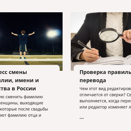
есс смены
Проверка правил
лии, имени и
перевода
ства в России
Чем этот вид редактиро
отличается от сверки? С
ую сменить фамилию
выполняется, когда пер
женщины, выходящие
или редактор изменяет 
 которые после свадьбы
конкретные данные, нап
яют фамилию отца и
...
имена собственные, даты
фамилию мужа.
и т.д. Сверку заказывают