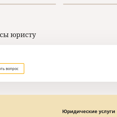
обращаются повторно,
например, с переводом 
однажды переведенных 
с места работы, согласий
выезд ребенка, справок
и других подобных докум
сы юристу
которые требуется
периодически переводит
определенных целей.
ать вопрос
Юридические услуги