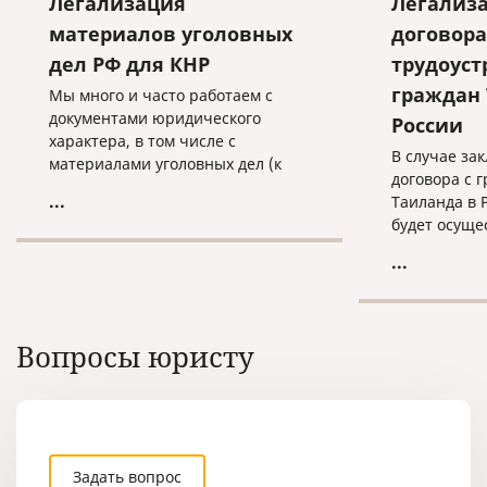
Легализация
Легализа
материалов уголовных
договора
дел РФ для КНР
трудоуст
граждан 
Мы много и часто работаем с
документами юридического
России
характера, в том числе с
В случае за
материалами уголовных дел (к
договора с 
примеру, с целью экстрадиции
...
Таиланда в 
граждан России, обвиняемых в
будет осуще
совершении преступлений и
действий.
проживающих или
...
скрывающихся за границей. Как
правило, они также объявлены в
международный розыск).
Вопросы юристу
Задать вопрос