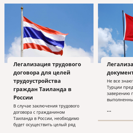
Легализация трудового
Легализа
договора для целей
документ
трудоустройства
Не все знаю
Турции пред
граждан Таиланда в
заверению п
России
выполненных
В случае заключения трудового
турецкий яз
...
договора с гражданином
заверения з
Таиланда в России, необходимо
составляет 2
будет осуществить целый ряд
долларах. В
действий.
документов 