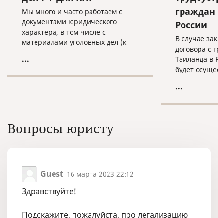
граждан 
Мы много и часто работаем с
документами юридического
России
характера, в том числе с
В случае за
материалами уголовных дел (к
договора с 
примеру, с целью экстрадиции
...
Таиланда в 
граждан России, обвиняемых в
будет осуще
совершении преступлений и
действий.
проживающих или
...
скрывающихся за границей. Как
правило, они также объявлены в
международный розыск).
Вопросы юристу
Guest
16 марта 2023 22:12
Здравствуйте!
Подскажите, пожалуйста, про легализацию