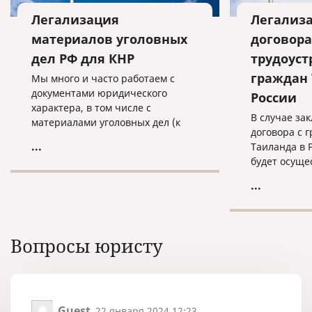
Легализация
Легализа
материалов уголовных
договора
дел РФ для КНР
трудоуст
граждан 
Мы много и часто работаем с
документами юридического
России
характера, в том числе с
В случае за
материалами уголовных дел (к
договора с 
примеру, с целью экстрадиции
...
Таиланда в 
граждан России, обвиняемых в
будет осуще
совершении преступлений и
действий.
проживающих или
...
скрывающихся за границей. Как
правило, они также объявлены в
международный розыск).
Вопросы юристу
Guest
22 января 2024 12:23