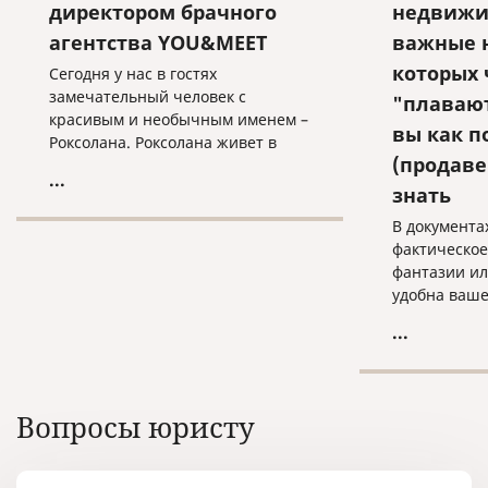
директором брачного
недвижи
агентства YOU&MEET
важные 
которых 
Сегодня у нас в гостях
замечательный человек с
"плавают
красивым и необычным именем –
вы как п
Роксолана. Роксолана живет в
(продав
Милане, у нее двое детей и муж –
...
итальянец. Когда-то совершенно
знать
случайно она познакомилась со
В документа
своим мужем, бросила успешную
фактическое
карьеру в Киеве и переехала в
фантазии ил
Италию.
удобна ваше
которой он 
...
Вопросы юристу