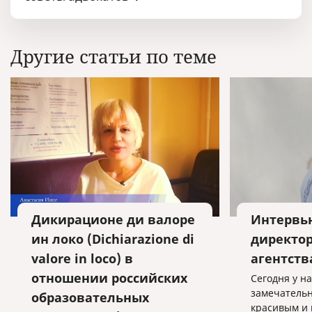
Другие статьи по теме
Дикирационе ди валоре
Интервью
ин локо (Dichiarazione di
директор
valore in loco) в
агентст
отношении российских
Сегодня у на
замечательн
образовательных
красивым и