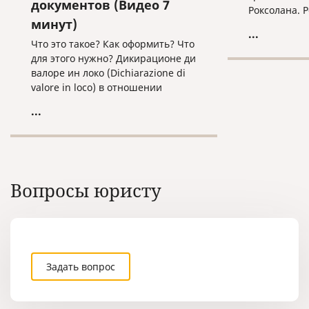
документов (Видео 7
Роксолана. 
минут)
Милане, у н
...
итальянец. 
Что это такое? Как оформить? Что
случайно он
для этого нужно? Дикирационе ди
своим муже
валоре ин локо (Dichiarazione di
карьеру в К
valore in loco) в отношении
Италию.
российских образовательных
...
документов.
Вопросы юристу
Задать вопрос