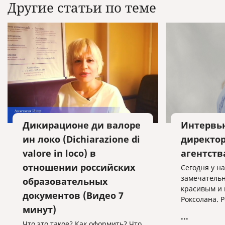
Другие статьи по теме
Дикирационе ди валоре
Интервью
ин локо (Dichiarazione di
директор
valore in loco) в
агентст
отношении российских
Сегодня у на
замечательн
образовательных
красивым и
документов (Видео 7
Роксолана. 
минут)
Милане, у н
...
итальянец. 
Что это такое? Как оформить? Что