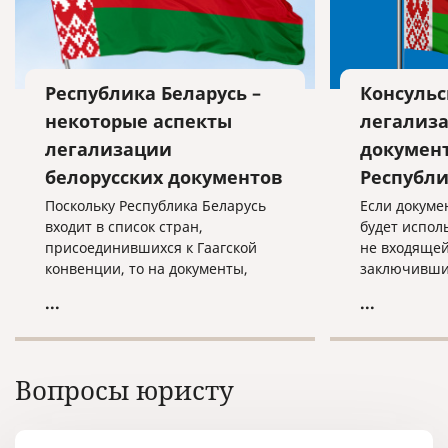
Республика Беларусь –
Консульс
некоторые аспекты
легализ
легализации
документ
белорусских документов
Республи
Поскольку Республика Беларусь
Если докуме
входит в список стран,
будет исполь
присоединившихся к Гаагской
не входящей
конвенции, то на документы,
заключивши
выданные государственными
конвенцию, 
...
...
учреждениями на территории
легализации
этой страны, может быть
документов 
проставлен апостиль.
чем проста
«апостиль».
Вопросы юристу