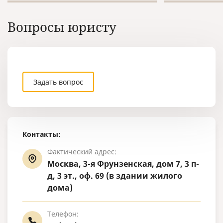
Торгово-промышленную палату,
Федерации.
но на сайте нашей ТПП я не
Вопросы юристу
нашла никакой об этом
информации.
Задать вопрос
Контакты:
Фактический адрес:
Москва, 3-я Фрунзенская, дом 7, 3 п-
д, 3 эт., оф. 69 (в здании жилого
дома)
Телефон: