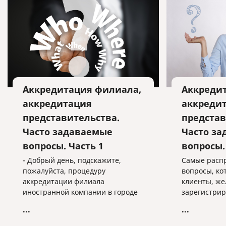
Аккредитация филиала,
Аккреди
аккредитация
аккреди
представительства.
представ
Часто задаваемые
Часто з
вопросы. Часть 1
вопросы.
- Добрый день, подскажите,
Самые расп
пожалуйста, процедуру
вопросы, ко
аккредитации филиала
клиенты, ж
иностранной компании в городе
зарегистрир
Воронеже. С чего нам начать? Я
представите
...
...
слышала, что мы можем подать
иностранно
комплект документов через
территории 