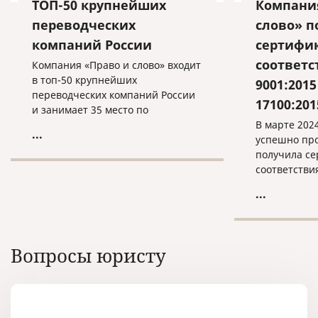
ТОП-50 крупнейших
Компани
переводческих
слово» п
компаний России
сертифи
соответс
Компания «Право и слово» входит
в топ-50 крупнейших
9001:2015
переводческих компаний России
17100:201
и занимает 35 место по
результатам 2023 года.
В марте 202
...
успешно про
получила с
соответствия
17100:2015!
...
Вопросы юристу