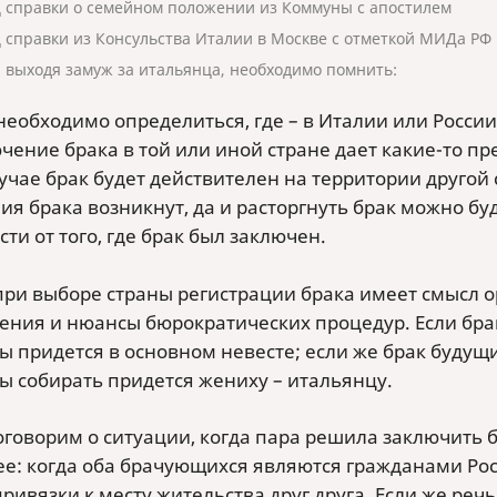
 справки о семейном положении из Коммуны с апостилем
 справки из Консульства Италии в Москве с отметкой МИДа РФ
, выходя замуж за итальянца, необходимо помнить:
необходимо определиться, где – в Италии или России
чение брака в той или иной стране дает какие-то п
учае брак будет действителен на территории другой
я брака возникнут, да и расторгнуть брак можно буде
ти от того, где брак был заключен.
при выборе страны регистрации брака имеет смысл 
ения и нюансы бюрократических процедур. Если брак
ы придется в основном невесте; если же брак будущи
ы собирать придется жениху – итальянцу.
говорим о ситуации, когда пара решила заключить б
е: когда оба брачующихся являются гражданами Росс
привязки к месту жительства друг друга. Если же реч