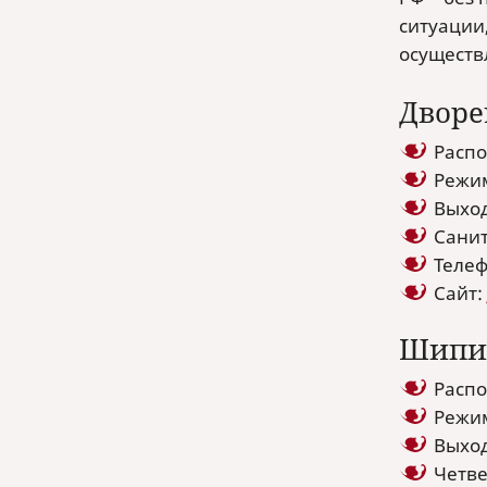
ситуации,
осуществ
Дворе
Распо
Режим
Выход
Санит
Телефо
Сайт:
Шипил
Распо
Режим
Выход
Четве