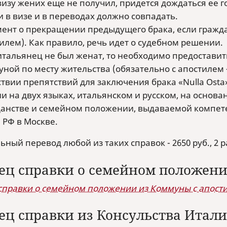
визу жених еще не получил, придется дождаться ее г
 в визе и в переводах должно совпадать.
ент о прекращении предыдущего брака, если граждан
илем). Как правило, речь идет о судебном решении.
итальянец не был женат, то необходимо предостави
ной по месту жительства (обязательно с апостилем 
ствии препятствий для заключения брака «Nulla Os
и на двух языках, итальянском и русском, на основа
анстве и семейном положении, выдаваемой компет
РФ в Москве.
ный перевод любой из таких справок - 2650 руб., 2 
ец справки о семейном положени
справки о семейном положении из Коммуны с апости
ец справки из Консульства Итали