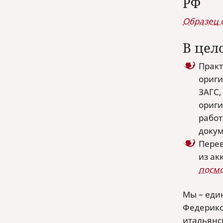
РФ
Образец 
В цел
Практ
ориги
ЗАГС,
ориги
работ
докум
Перев
из ак
посмо
Мы – еди
Федерико
итальянс