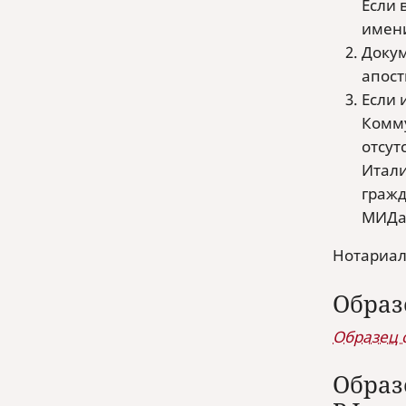
Если 
имени
Докум
апост
Если 
Комму
отсут
Итали
гражд
МИДа 
Нотариаль
Образ
Образец 
Образ