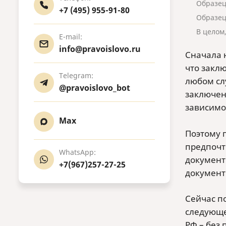
Образец
+7 (495) 955-91-80
Образец
В целом
E-mail:
info@pravoislovo.ru
Сначала 
что заклю
Telegram:
любом сл
@pravoislovo_bot
заключени
зависимос
Max
Поэтому 
предпочт
WhatsApp:
документ
+7(967)257-27-25
документ
Сейчас по
следующе
РФ – без 