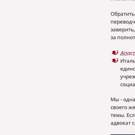
Обратить
переводч
заверить,
за полнот
Апост
Италь
единс
учреж
социа
Мы - одн
своего ж
темы. Ес
адвокат 