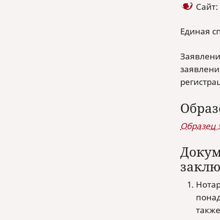
Сайт:
Единая сп
Заявлени
заявление
регистра
Образ
Образец 
Докум
заклю
Нотар
понад
также