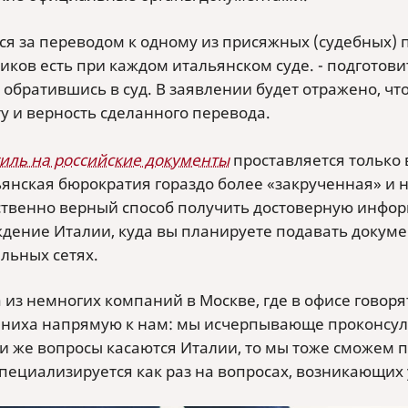
ся за переводом к одному из присяжных (судебных) 
иков есть при каждом итальянском суде. - подготови
 обратившись в суд. В заявлении будет отражено, чт
у и верность сделанного перевода.
иль на российские документы
проставляется только в
янская бюрократия гораздо более «закрученная» и 
твенно верный способ получить достоверную информ
дение Италии, куда вы планируете подавать докуме
льных сетях.
а из немногих компаний в Москве, где в офисе говор
ениха напрямую к нам: мы исчерпывающе проконсул
ли же вопросы касаются Италии, то мы тоже сможем 
специализируется как раз на вопросах, возникающих 