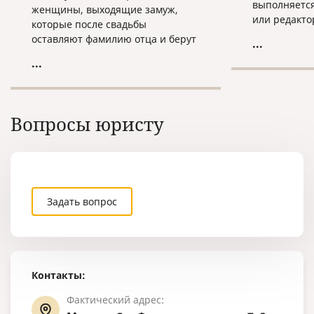
выполняется
женщины, выходящие замуж,
или редакто
которые после свадьбы
конкретные 
оставляют фамилию отца и берут
...
имена собст
фамилию мужа.
...
и т.д. Сверк
обращаются
например, с
однажды пер
Вопросы юристу
места работ
ребенка, сп
других подо
которые тре
переводить 
целей.
Задать вопрос
Контакты:
Фактический адрес: